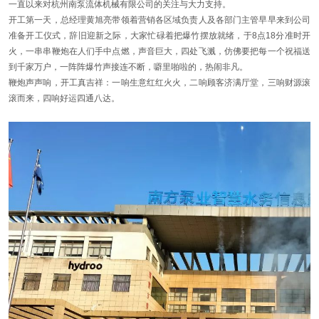
一直以来对杭州南泵流体机械有限公司的关注与大力支持。
开工第一天，总经理黄旭亮带领着营销各区域负责人及各部门主管早早来到公司
准备开工仪式，辞旧迎新之际，大家忙碌着把爆竹摆放就绪，于8点18分准时开
火，一串串鞭炮在人们手中点燃，声音巨大，四处飞溅，仿佛要把每一个祝福送
到千家万户，一阵阵爆竹声接连不断，噼里啪啦的，热闹非凡。
鞭炮声声响，开工真吉祥：一响生意红红火火，二响顾客济满厅堂，三响财源滚
滚而来，四响好运四通八达。