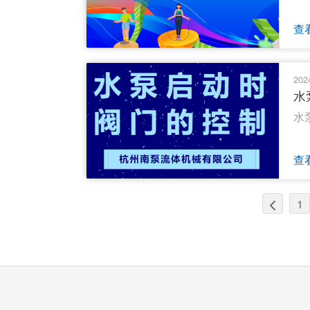
查
202
水
水
查
1