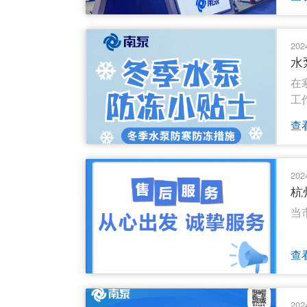
202
水
在
工
查
202
杭
当
查
202