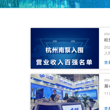
202
杭
2
入
查
202
展
1
查