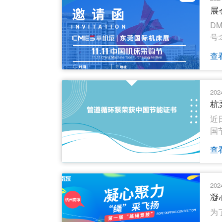
展
D
号:
查
202
杭
近
国
查
202
凝
为