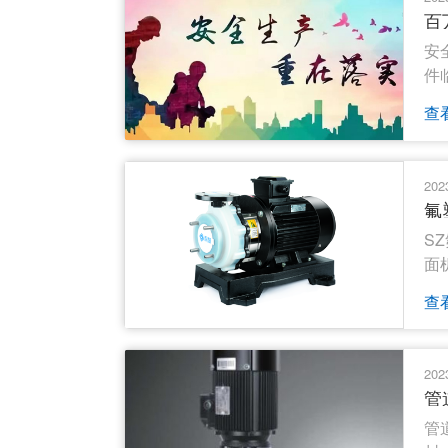
百
安
件
查
202
氟
S
面
查
202
管
管