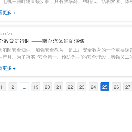
，电机主轴叶轮直接安装，具有效率高、功耗低、结构紧凑、体
和流量需求串联使用。
看更多 +
3/11/28
全教育进行时 ——南泵流体消防演练
及消防安全知识，加强安全教育，是工厂安全教育的一个重要课
生产月。为了落实 “安全第一、预防为主"的安全理念，增强员
高公司员工的自护、自救、互救能力和管理者火场组织、协调、指挥
看更多 +
流体厂区内进行了消防安全疏散演习，让员工在演习中受到锻炼
1
2
...
19
20
21
22
23
24
25
26
27