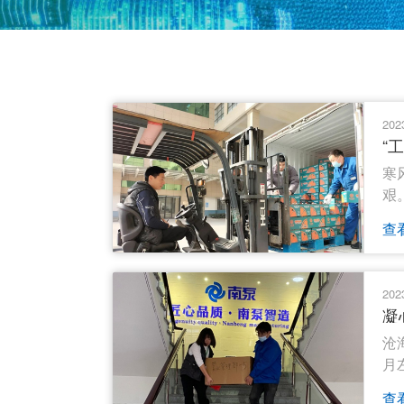
202
“
寒
艰
查
202
凝
沧
月
查