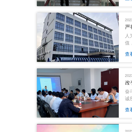
202
严
人
值
查
202
改
奋
诚
查
202