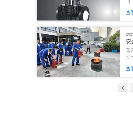
封
程
查
202
安
普
全
提
查
泵