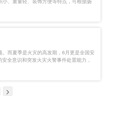
积小、重量轻、装饰方便等特点，可根据扬
题。而夏季是火灾的高发期，6月更是全国安
工的安全意识和突发火灾火警事件处置能力，
能力，我司于2022年6月17日16时在南
和教育。